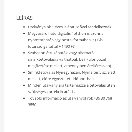
LEÍRÁS
Utalványaink 1 éves lejárati idővel rendelkeznek
Megvásárolható digitális ( otthon is azonnal
nyomtatható vagy postai formában is ( Gls
futárszolgáltattal + 1490 Ft)
Szabadon átruzáhatók vagy alternatív
sminktetoválásra válthatóak be ( különbözet
megfizetése mellett, amennyiben áreltérés van)
Sminktetoválás Nyíregyházán, Nyírfa tér 5 sz. alatt
mellett, előre egyeztetett időpontban
Minden utalvány ára tartalmazza a tetoválás után
szükséges korrekció árát is
További információ az utalványokról: +36 30 768
3550