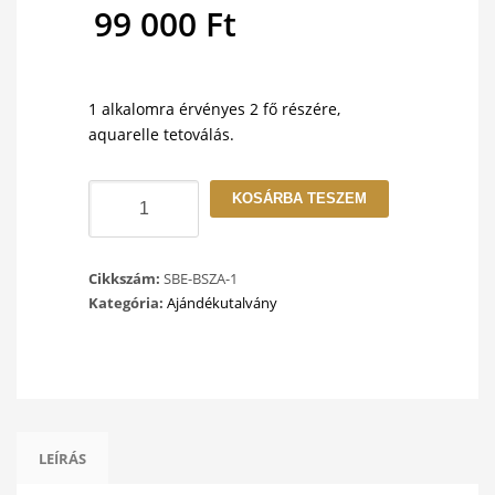
price
99 000
Ft
was:
Current
110
price
1 alkalomra érvényes 2 fő részére,
000 Ft.
aquarelle tetoválás.
is:
Ajándékutalvány
99
KOSÁRBA TESZEM
Páros
-
000 Ft.
Ajaktetoválás
Cikkszám:
SBE-BSZA-1
mennyiség
Kategória:
Ajándékutalvány
LEÍRÁS