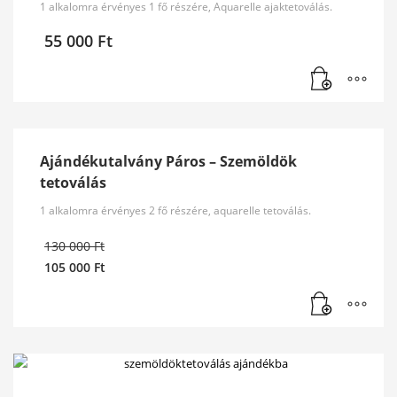
1 alkalomra érvényes 1 fő részére, Aquarelle ajaktetoválás.
55 000
Ft
Ajándékutalvány Páros – Szemöldök
tetoválás
1 alkalomra érvényes 2 fő részére, aquarelle tetoválás.
Original
130 000
Ft
price
105 000
Ft
was:
Current
130
price
000 Ft.
is:
105
000 Ft.