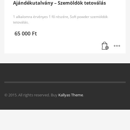
Ajándékutalvány – Szemöldök tetoválás
1 alkalomra érvényes 1 fő részére, Soft powder szemöldök
tetoválás.
65 000
Ft
© 2015. All rights reserved. Buy
Kallyas Theme
.