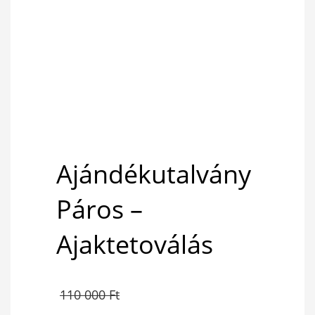
Ajándékutalvány
Páros –
Ajaktetoválás
Original
110 000
Ft