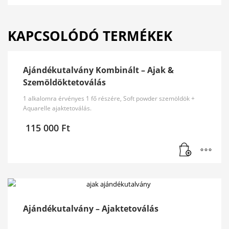
KAPCSOLÓDÓ TERMÉKEK
Ajándékutalvány Kombinált – Ajak &
Szemöldöktetoválás
1 alkalomra érvényes 1 fő részére, Soft powder szemöldök +
Aquarelle ajaktetoválás.
115 000
Ft
Ajándékutalvány – Ajaktetoválás